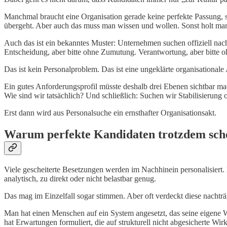
Manchmal braucht eine Organisation gerade keine perfekte Passung, so
übergeht. Aber auch das muss man wissen und wollen. Sonst holt man s
Auch das ist ein bekanntes Muster: Unternehmen suchen offiziell nach 
Entscheidung, aber bitte ohne Zumutung. Verantwortung, aber bitte 
Das ist kein Personalproblem. Das ist eine ungeklärte organisational
Ein gutes Anforderungsprofil müsste deshalb drei Ebenen sichtbar 
Wie sind wir tatsächlich? Und schließlich: Suchen wir Stabilisierung 
Erst dann wird aus Personalsuche ein ernsthafter Organisationsakt.
Warum perfekte Kandidaten trotzdem sch
Viele gescheiterte Besetzungen werden im Nachhinein personalisiert. D
analytisch, zu direkt oder nicht belastbar genug.
Das mag im Einzelfall sogar stimmen. Aber oft verdeckt diese nacht
Man hat einen Menschen auf ein System angesetzt, das seine eigene W
hat Erwartungen formuliert, die auf strukturell nicht abgesicherte Wir