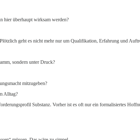
ann hier überhaupt wirksam werden?
 Plötzlich geht es nicht mehr nur um Qualifikation, Erfahrung und Auf
gramm, sondern unter Druck?
idungsmacht mitzugeben?
m Alltag?
rderungsprofil Substanz. Vorher ist es oft nur ein formalisiertes Hof
assen“ müssen. Das wäre zu simpel.