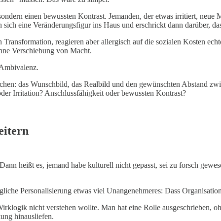
ndern einen bewussten Kontrast. Jemanden, der etwas irritiert, neue M
ich eine Veränderungsfigur ins Haus und erschrickt dann darüber, dass
Transformation, reagieren aber allergisch auf die sozialen Kosten echt
ohne Verschiebung von Macht.
e Ambivalenz.
machen: das Wunschbild, das Realbild und den gewünschten Abstand zw
oder Irritation? Anschlussfähigkeit oder bewussten Kontrast?
eitern
ann heißt es, jemand habe kulturell nicht gepasst, sei zu forsch gewesen
rägliche Personalisierung etwas viel Unangenehmeres: Dass Organisati
irklogik nicht verstehen wollte. Man hat eine Rolle ausgeschrieben, o
kung hinausliefen.