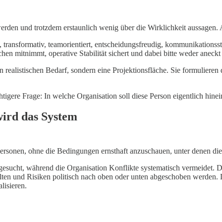
 werden und trotzdem erstaunlich wenig über die Wirklichkeit aussagen.
n, transformativ, teamorientiert, entscheidungsfreudig, kommunikationss
schen mitnimmt, operative Stabilität sichert und dabei bitte weder aneck
n realistischen Bedarf, sondern eine Projektionsfläche. Sie formuliere
tigere Frage: In welche Organisation soll diese Person eigentlich hinei
wird das System
Personen, ohne die Bedingungen ernsthaft anzuschauen, unter denen di
 gesucht, während die Organisation Konflikte systematisch vermeidet
lten und Risiken politisch nach oben oder unten abgeschoben werden. 
isieren.